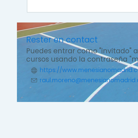
Rester en contact
Puedes entrar como "invitado" a
cursos usando la contraseña "
https://www.menesianomadrid.
raul.moreno@menesianomadrid