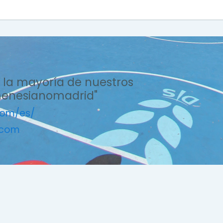
 la mayoría de nuestros
menesianomadrid"
com/es/
.com