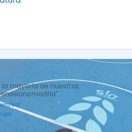
 la mayoría de nuestros
menesianomadrid"
com/es/
.com