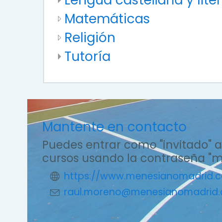
Matemáticas
Religión
Tutoría
Mantente en contacto
Puedes entrar como "invitado" a
cursos usando la contraseña "
https://www.menesianomadrid.
raul.moreno@menesianomadrid