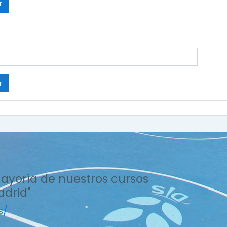
mayoría de nuestros cursos
drid"
s/