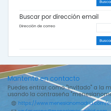
Buscar por dirección email
Dirección de correo
Mantente en contacto
Puedes entrar como "invitado" a la 
usando la contraseña "menesianoma
https://www.menesianomadrid.com/e